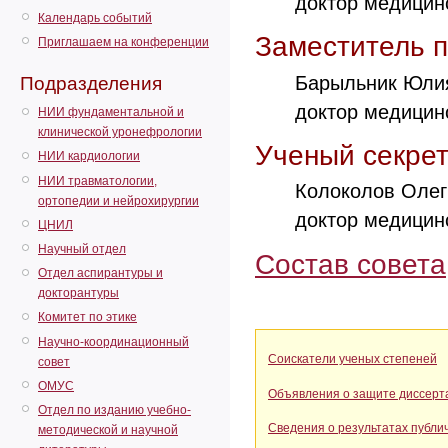
доктор медицинс
Календарь событий
Заместитель 
Приглашаем на конференции
Барыльник Юли
Подразделения
доктор медицинс
НИИ фундаментальной и
клинической уронефрологии
Ученый секре
НИИ кардиологии
НИИ травматологии,
Колоколов Оле
ортопедии и нейрохирургии
доктор медицинс
ЦНИЛ
Научный отдел
Состав совета
Отдел аспирантуры и
докторантуры
Комитет по этике
Научно-координационный
Соискатели ученых степеней
совет
ОМУС
Объявления о защите диссерт
Отдел по изданию учебно-
Сведения о результатах публи
методической и научной