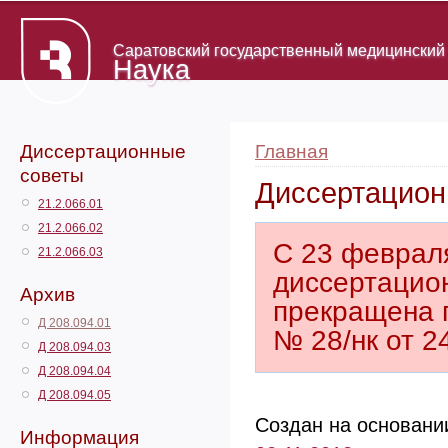
Саратовский государственный медицинский 
Наука
Диссертационные
Главная
советы
Диссертацион
21.2.066.01
21.2.066.02
С 23 февраля
21.2.066.03
диссертацион
Архив
прекращена 
Д 208.094.01
№ 28/нк от 24
Д 208.094.03
Д 208.094.04
Д 208.094.05
Создан на основан
Информация