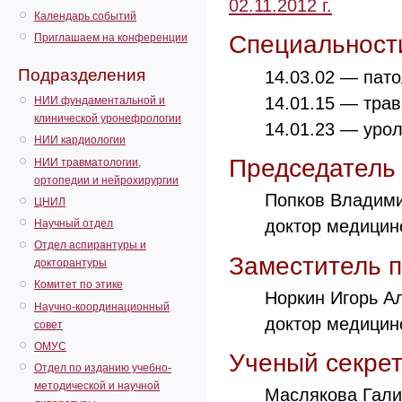
02.11.2012 г.
Календарь событий
Cпециальност
Приглашаем на конференции
Подразделения
14.03.02 — пато
14.01.15 — трав
НИИ фундаментальной и
клинической уронефрологии
14.01.23 — урол
НИИ кардиологии
Председатель
НИИ травматологии,
ортопедии и нейрохирургии
Попков Владим
ЦНИЛ
доктор медицинс
Научный отдел
Отдел аспирантуры и
Заместитель 
докторантуры
Комитет по этике
Норкин Игорь А
Научно-координационный
доктор медицинс
совет
ОМУС
Ученый секре
Отдел по изданию учебно-
методической и научной
Маслякова Гал