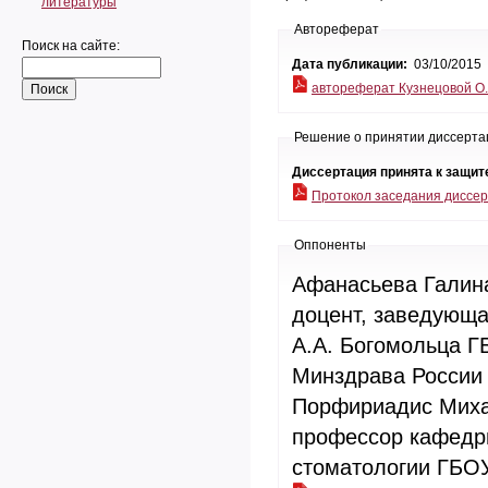
литературы
Автореферат
Поиск на сайте:
Дата публикации:
03/10/2015
автореферат Кузнецовой О.
Решение о принятии диссерта
Диссертация принята к защит
Протокол заседания диссер
Оппоненты
Афанасьева Галина Александровна - доктор медицинских наук,
доцент, заведующа
А.А. Богомольца Г
Минздрава России
Порфириадис Михаи
профессор кафедры
стоматологии ГБО