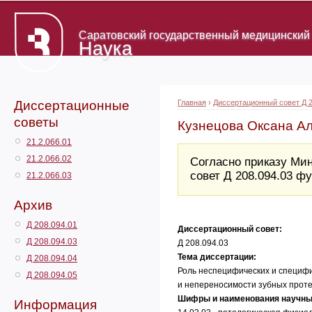
Саратовский государственный медицинский 
Наука
Диссертационные
Главная
›
Диссертационный совет Д 2
советы
Кузнецова Оксана А
21.2.066.01
21.2.066.02
Согласно приказу Мин
совет Д 208.094.03 
21.2.066.03
Архив
Д 208.094.01
Диссертационный совет:
Д 208.094.03
Д 208.094.03
Тема диссертации:
Д 208.094.04
Роль неспецифических и специфи
Д 208.094.05
и непереносимости зубных прот
Шифры и наименования научны
Информация