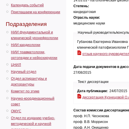
14.03.03 - патологическая физио
Календарь событий
Степень:
кандидатская
Приглашаем на конференции
Отрасль науки:
Подразделения
медицинские науки
НИИ фундаментальной и
Научный руководитель/консул
клинической уронефрологии
Губанова Екатерина Ивановна 
НИИ кардиологии
клинической патофизиологии 
НИИ травматологии,
отзыв научного руководите
ортопедии и нейрохирургии
ЦНИЛ
Дата подачи документов в дис
Научный отдел
27/08/2015
Отдел аспирантуры и
Текст диссертации
докторантуры
Дата публикации:
24/07/2015
Комитет по этике
диссертация Кузнецовой О.
Научно-координационный
совет
Состав комиссии диссертацион
ОМУС
проф. Н.П. Чеснокова
Отдел по изданию учебно-
проф. В.В. Моррисон
методической и научной
проф. А.Н. Онищенко