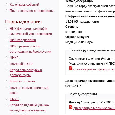
Тема диссертации:
Календарь событий
Влияние кардиоваскулярной пато
Приглашаем на конференции
вазопротективного эффекта ато
Шифры и наименования научны
Подразделения
14.01.05 - кардиология
Степень:
НИИ фундаментальной и
кандидатская
клинической уронефрологии
Отрасль науки:
НИИ кардиологии
медицинские науки
НИИ травматологии,
Научный руководитель/консул
ортопедии и нейрохирургии
ЦНИЛ
Олейников Валентин Эливич – 
Медицинского института ФГБО
Научный отдел
отзыв научного руководите
Отдел аспирантуры и
докторантуры
Дата подачи документов в дис
Комитет по этике
08/12/2015
Научно-координационный
совет
Текст диссертации
ОМУС
Дата публикации:
05/12/2015
Отдел по изданию учебно-
диссертация Мельниковой Е
методической и научной