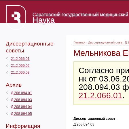
Саратовский государственный медицинский 
Наука
Диссертационные
Главная
›
Диссертационный совет Д 2
советы
Мельникова Е
21.2.066.01
21.2.066.02
Согласно пр
21.2.066.03
нк от 03.06.
Архив
208.094.03 
Д 208.094.01
21.2.066.01
.
Д 208.094.03
Д 208.094.04
Д 208.094.05
Диссертационный совет:
Д 208.094.03
Информация