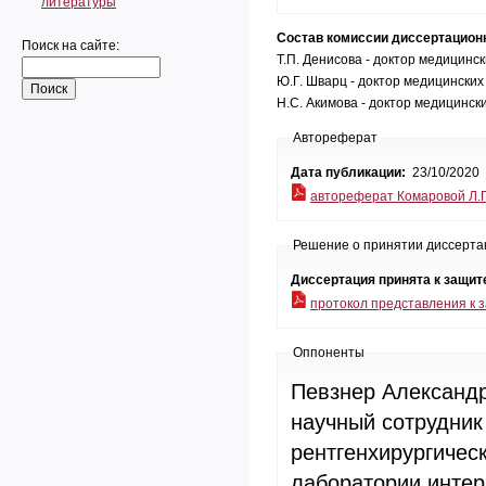
литературы
Состав комиссии диссертацион
Поиск на сайте:
Т.П. Денисова - доктор медицинс
Ю.Г. Шварц - доктор медицинских
Н.С. Акимова - доктор медицински
Автореферат
Дата публикации:
23/10/2020
автореферат Комаровой Л.Г
Решение о принятии диссерта
Диссертация принята к защит
протокол представления к 
Оппоненты
Певзнер Александр
научный сотрудник
рентгенхирургичес
лаборатории интер