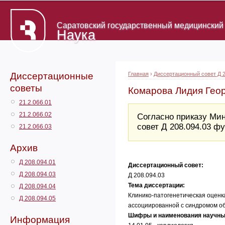
Саратовский государственный медицинский 
Наука
Диссертационные
Главная
›
Диссертационный совет Д 2
советы
Комарова Лидия Гео
21.2.066.01
21.2.066.02
Согласно приказу Мин
совет Д 208.094.03 
21.2.066.03
Архив
Д 208.094.01
Диссертационный совет:
Д 208.094.03
Д 208.094.03
Тема диссертации:
Д 208.094.04
Клинико-патогенетическая оценк
Д 208.094.05
ассоциированной с синдромом об
Шифры и наименования научны
Информация