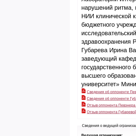
нарушений ритма, 
НИИ клинической к
бюджетного учреж
исследовательский
здравоохранения 
Губарева Ирина Ва
заведующий кафед
государственного 
высшего образова
университет» Мини
Сведения об оппоненте Певз
Сведения об оппоненте Губа
Отзыв оппонента Певзнера 
Отзыв оппонента Губаревой
Сведения о ведущей ограниза
Ведущая огранизация: