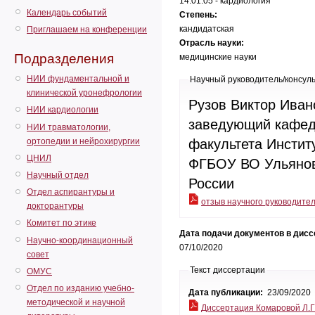
14.01.05 - кардиология
Календарь событий
Степень:
кандидатская
Приглашаем на конференции
Отрасль науки:
Подразделения
медицинские науки
НИИ фундаментальной и
Научный руководитель/консул
клинической уронефрологии
Рузов Виктор Иван
НИИ кардиологии
заведующий кафед
НИИ травматологии,
ортопедии и нейрохирургии
факультета Инстит
ЦНИЛ
ФГБОУ ВО Ульянов
Научный отдел
России
Отдел аспирантуры и
отзыв научного руководите
докторантуры
Комитет по этике
Дата подачи документов в дис
Научно-координационный
07/10/2020
совет
Текст диссертации
ОМУС
Отдел по изданию учебно-
Дата публикации:
23/09/2020
методической и научной
Диссертация Комаровой Л.Г